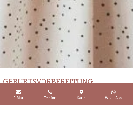
GEBURTSVORBEREITUNG
CRASHKURS FÜR PAARE
E-Mail
Telefon
Karte
WhatsApp
Der Crashkurs ist ideal für Paare, die unter der Woche einfach
wenig Zeit haben, aber nicht auf einen
Geburtsvorbereitungskurs verzichten möchten.